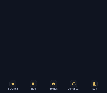
Beranda
Blog
Promosi
Dukungan
Akun