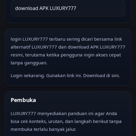
download APK LUXURY777
login LUXURY777 terbaru sering dicari bersama link
alternatif LUXURY777 dan download APK LUXURY777
resmi, terutama ketika pengguna ingin akses cepat
tanpa gangguan.
Login sekarang. Gunakan link ini. Download di sini.
Pembuka
LUXURY777 menyediakan panduan ini agar Anda
bisa cek konteks, urutan, dan langkah berikut tanpa
membuka terlalu banyak jalur.