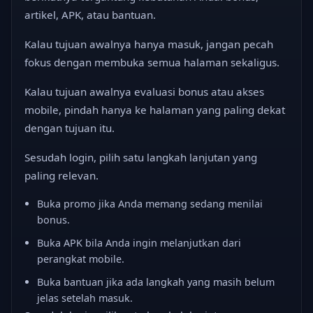
artikel, APK, atau bantuan.
Kalau tujuan awalnya hanya masuk, jangan pecah
fokus dengan membuka semua halaman sekaligus.
Kalau tujuan awalnya evaluasi bonus atau akses
mobile, pindah hanya ke halaman yang paling dekat
dengan tujuan itu.
Sesudah login, pilih satu langkah lanjutan yang
paling relevan.
Buka promo jika Anda memang sedang menilai
bonus.
Buka APK bila Anda ingin melanjutkan dari
perangkat mobile.
Buka bantuan jika ada langkah yang masih belum
jelas setelah masuk.