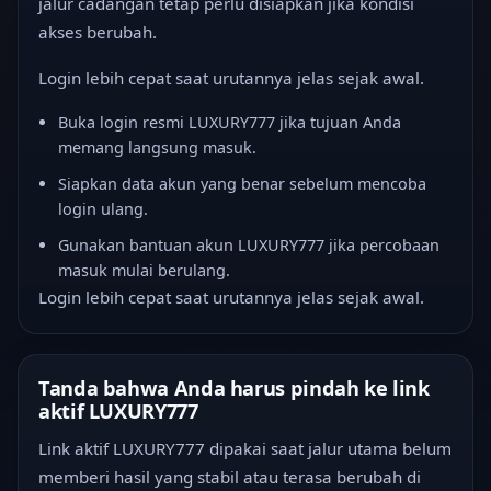
jalur cadangan tetap perlu disiapkan jika kondisi
akses berubah.
Login lebih cepat saat urutannya jelas sejak awal.
Buka login resmi LUXURY777 jika tujuan Anda
memang langsung masuk.
Siapkan data akun yang benar sebelum mencoba
login ulang.
Gunakan bantuan akun LUXURY777 jika percobaan
masuk mulai berulang.
Login lebih cepat saat urutannya jelas sejak awal.
Tanda bahwa Anda harus pindah ke link
aktif LUXURY777
Link aktif LUXURY777 dipakai saat jalur utama belum
memberi hasil yang stabil atau terasa berubah di