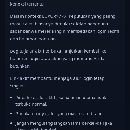
koneksi tertentu.
Dalam konteks LUXURY777, keputusan yang paling
masuk akal biasanya dimulai setelah pengguna
sadar bahwa mereka ingin membedakan login resmi
dan halaman bantuan.
Begitu jalur aktif terbuka, lanjutkan kembali ke
halaman login atau akun yang memang Anda
butuhkan.
Link aktif membantu menjaga alur login tetap
singkat.
Pindah ke jalur aktif jika halaman utama tidak
terbuka normal.
Gunakan hanya jalur yang masih satu brand.
Jangan mengulang langkah lama berkali-kali jika
akses sudah berubah.