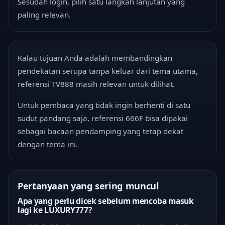
Sesudah login, pilih satu langkah lanjutan yang
paling relevan.
Kalau tujuan Anda adalah membandingkan
pendekatan serupa tanpa keluar dari tema utama,
referensi TV888
masih relevan untuk dilihat.
Untuk pembaca yang tidak ingin berhenti di satu
sudut pandang saja, referensi 666F bisa dipakai
sebagai bacaan pendamping yang tetap dekat
dengan tema ini.
Pertanyaan yang sering muncul
Apa yang perlu dicek sebelum mencoba masuk
lagi ke LUXURY777?