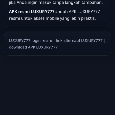
jika Anda ingin masuk tanpa langkah tambahan.
APK resmi LUXURY777
Unduh APK LUXURY777
resmi untuk akses mobile yang lebih praktis.
LUXURY777 login resmi
|
link alternatif LUXURY777
|
download APK LUXURY777