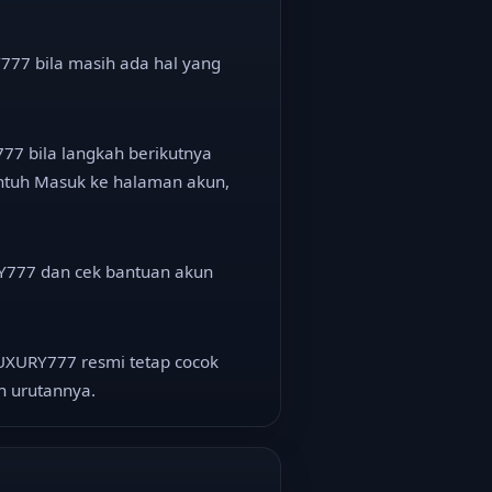
777 bila masih ada hal yang
777 bila langkah berikutnya
ntuh Masuk ke halaman akun,
RY777 dan cek bantuan akun
LUXURY777 resmi tetap cocok
n urutannya.