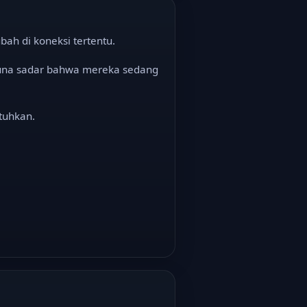
bah di koneksi tertentu.
guna sadar bahwa mereka sedang
tuhkan.