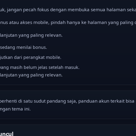
uk, jangan pecah fokus dengan membuka semua halaman seka
onus atau akses mobile, pindah hanya ke halaman yang paling d
 lanjutan yang paling relevan.
sedang menilai bonus.
jutkan dari perangkat mobile.
yang masih belum jelas setelah masuk.
 lanjutan yang paling relevan.
erhenti di satu sudut pandang saja,
panduan akun terkait
bisa 
ngan tema ini.
uncul