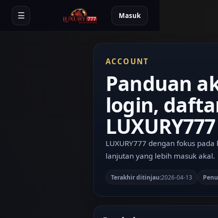
☰
Masuk
ACCOUNT
Panduan ak
login, daft
LUXURY777
LUXURY777 dengan fokus pada ke
lanjutan yang lebih masuk akal.
Terakhir ditinjau:
2026-04-13
Penul