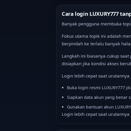
Cara login LUXURY777 tan
Banyak pengguna membuka topik 
Fokus utama topik ini adalah mem
berpindah ke terlalu banyak hal
Langkah ini biasanya cukup saat p
disiapkan jika kondisi akses beru
Login lebih cepat saat urutannya 
Buka login resmi LUXURY777 ji
Siapkan data akun yang benar 
Gunakan bantuan akun LUXURY7
Login lebih cepat saat urutannya 