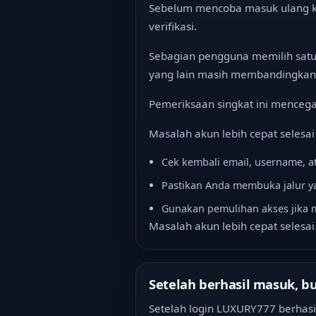
Sebelum mencoba masuk ulang ke 
verifikasi.
Sebagian pengguna memilih satu
yang lain masih membandingkan o
Pemeriksaan singkat ini mencegah
Masalah akun lebih cepat selesai
Cek kembali email, username, a
Pastikan Anda membuka jalur ya
Gunakan pemulihan akses jika m
Masalah akun lebih cepat selesai
Setelah berhasil masuk, 
Setelah login LUXURY777 berhasil