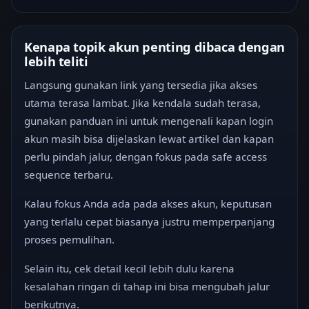
Kenapa topik akun penting dibaca dengan
lebih teliti
Langsung gunakan link yang tersedia jika akses
utama terasa lambat. Jika kendala sudah terasa,
gunakan panduan ini untuk mengenali kapan login
akun masih bisa dijelaskan lewat artikel dan kapan
perlu pindah jalur, dengan fokus pada safe access
sequence terbaru.
Kalau fokus Anda ada pada akses akun, keputusan
yang terlalu cepat biasanya justru memperpanjang
proses pemulihan.
Selain itu, cek detail kecil lebih dulu karena
kesalahan ringan di tahap ini bisa mengubah jalur
berikutnya.