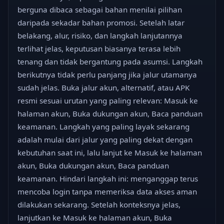
berguna dibaca sebagai bahan menilai pilihan
daripada sekadar bahan promosi. Setelah latar
belakang, alur, risiko, dan langkah lanjutannya
terlihat jelas, keputusan biasanya terasa lebih
tenang dan tidak bergantung pada asumsi. Langkah
berikutnya tidak perlu panjang jika jalur utamanya
sudah jelas. Buka jalur akun, alternatif, atau APK
resmi sesuai urutan yang paling relevan: Masuk ke
halaman akun, Buka dukungan akun, Baca panduan
keamanan. Langkah yang paling layak sekarang
adalah mulai dari jalur yang paling dekat dengan
kebutuhan saat ini, lalu lanjut ke Masuk ke halaman
akun, Buka dukungan akun, Baca panduan
keamanan. Hindari langkah ini: menganggap terus
mencoba login tanpa memeriksa data akses aman
dilakukan sekarang. Setelah konteksnya jelas,
lanjutkan ke Masuk ke halaman akun, Buka