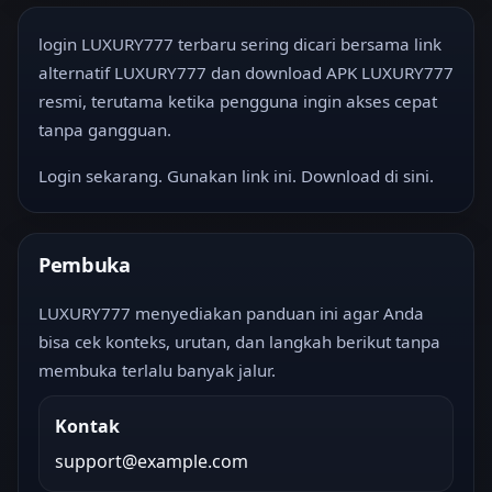
login LUXURY777 terbaru sering dicari bersama link
alternatif LUXURY777 dan download APK LUXURY777
resmi, terutama ketika pengguna ingin akses cepat
tanpa gangguan.
Login sekarang. Gunakan link ini. Download di sini.
Pembuka
LUXURY777 menyediakan panduan ini agar Anda
bisa cek konteks, urutan, dan langkah berikut tanpa
membuka terlalu banyak jalur.
Kontak
support@example.com