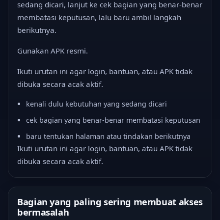
sedang dicari, lanjut ke cek bagian yang benar-benar
membatasi keputusan, lalu baru ambil langkah
berikutnya.
Gunakan APK resmi.
Ikuti urutan ini agar login, bantuan, atau APK tidak
dibuka secara acak aktif.
kenali dulu kebutuhan yang sedang dicari
cek bagian yang benar-benar membatasi keputusan
baru tentukan halaman atau tindakan berikutnya
Ikuti urutan ini agar login, bantuan, atau APK tidak
dibuka secara acak aktif.
Bagian yang paling sering membuat akses
bermasalah