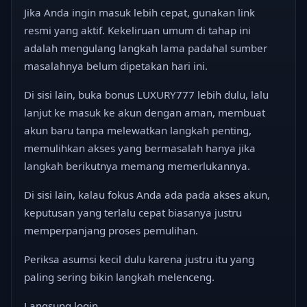
Jika Anda ingin masuk lebih cepat, gunakan link
resmi yang aktif. Kekeliruan umum di tahap ini
adalah mengulang langkah lama padahal sumber
masalahnya belum dipetakan hari ini.
Di sisi lain, buka bonus LUXURY777 lebih dulu, lalu
lanjut ke masuk ke akun dengan aman, membuat
akun baru tanpa melewatkan langkah penting,
memulihkan akses yang bermasalah hanya jika
langkah berikutnya memang memerlukannya.
Di sisi lain, kalau fokus Anda ada pada akses akun,
keputusan yang terlalu cepat biasanya justru
memperpanjang proses pemulihan.
Periksa asumsi kecil dulu karena justru itu yang
paling sering bikin langkah melenceng.
Langsung login.