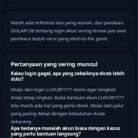
Masih ada referensi lain yang searah, dan
panduan
DOLAR138 tentang login akun
sering terasa pas saat
pembaca butuh versi yang lebih to the point.
Pertanyaan yang sering muncul
Kalau login gagal, apa yang sebaiknya dicek lebih
dulu?
Mulai dari login LUXURY777 resmi agar langkah
Anda tetap ringkas. Buka bantuan akun LUXURY777
bila masih ada hal yang perlu dicek. Mulai dari jalur
yang paling dekat dengan kebutuhan Anda
sekarang.
Apa bedanya masalah akun biasa dengan kasus
yang perlu bantuan langsung?