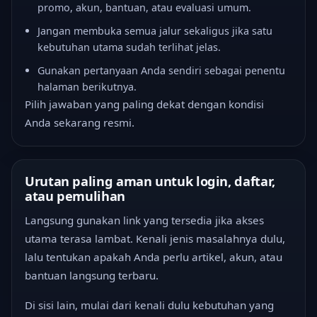
promo, akun, bantuan, atau evaluasi umum.
Jangan membuka semua jalur sekaligus jika satu
kebutuhan utama sudah terlihat jelas.
Gunakan pertanyaan Anda sendiri sebagai penentu
halaman berikutnya.
Pilih jawaban yang paling dekat dengan kondisi
Anda sekarang resmi.
Urutan paling aman untuk login, daftar,
atau pemulihan
Langsung gunakan link yang tersedia jika akses
utama terasa lambat. Kenali jenis masalahnya dulu,
lalu tentukan apakah Anda perlu artikel, akun, atau
bantuan langsung terbaru.
Di sisi lain, mulai dari kenali dulu kebutuhan yang