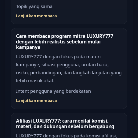
Topik yang sama
Lanjutkan membaca
Cara membaca program mitra LUXURY777
dengan lebih realistis sebelum mulai
kampanye
LUXURY777 dengan fokus pada materi
kampanye, situasi pengguna, urutan baca,
risiko, perbandingan, dan langkah lanjutan yang
lebih masuk akal.
Intent pengguna yang berdekatan
Lanjutkan membaca
Afiliasi LUXURY777: cara menilai komisi,
materi, dan dukungan sebelum bergabung
LUXURY777 dengan fokus pada komisi afiliasi,