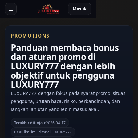
☰
Masuk
PROMOTIONS
Panduan membaca bonus
dan aturan promo di
LUXURY777 dengan lebih
objektif untuk pengguna
LUXURY777
LUXURY777 dengan fokus pada syarat promo, situasi
pengguna, urutan baca, risiko, perbandingan, dan
langkah lanjutan yang lebih masuk akal.
Terakhir ditinjau:
2026-04-17
Penulis:
Tim Editorial LUXURY777