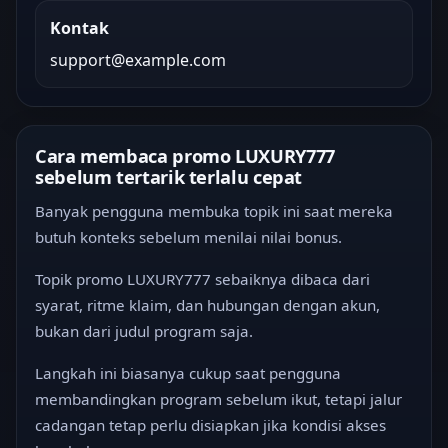
Kontak
support@example.com
Cara membaca promo LUXURY777
sebelum tertarik terlalu cepat
Banyak pengguna membuka topik ini saat mereka
butuh konteks sebelum menilai nilai bonus.
Topik promo LUXURY777 sebaiknya dibaca dari
syarat, ritme klaim, dan hubungan dengan akun,
bukan dari judul program saja.
Langkah ini biasanya cukup saat pengguna
membandingkan program sebelum ikut, tetapi jalur
cadangan tetap perlu disiapkan jika kondisi akses