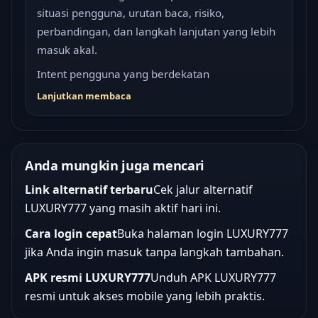
situasi pengguna, urutan baca, risiko,
perbandingan, dan langkah lanjutan yang lebih
masuk akal.
Intent pengguna yang berdekatan
Lanjutkan membaca
Anda mungkin juga mencari
Link alternatif terbaru
Cek jalur alternatif
LUXURY777 yang masih aktif hari ini.
Cara login cepat
Buka halaman login LUXURY777
jika Anda ingin masuk tanpa langkah tambahan.
APK resmi LUXURY777
Unduh APK LUXURY777
resmi untuk akses mobile yang lebih praktis.