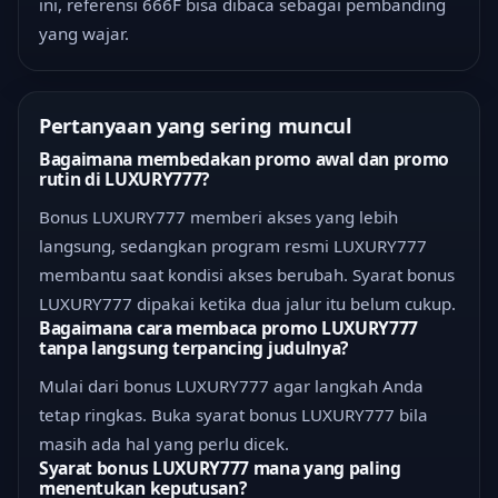
ini,
referensi 666F
bisa dibaca sebagai pembanding
yang wajar.
Pertanyaan yang sering muncul
Bagaimana membedakan promo awal dan promo
rutin di LUXURY777?
Bonus LUXURY777 memberi akses yang lebih
langsung, sedangkan program resmi LUXURY777
membantu saat kondisi akses berubah. Syarat bonus
LUXURY777 dipakai ketika dua jalur itu belum cukup.
Bagaimana cara membaca promo LUXURY777
tanpa langsung terpancing judulnya?
Mulai dari bonus LUXURY777 agar langkah Anda
tetap ringkas. Buka syarat bonus LUXURY777 bila
masih ada hal yang perlu dicek.
Syarat bonus LUXURY777 mana yang paling
menentukan keputusan?