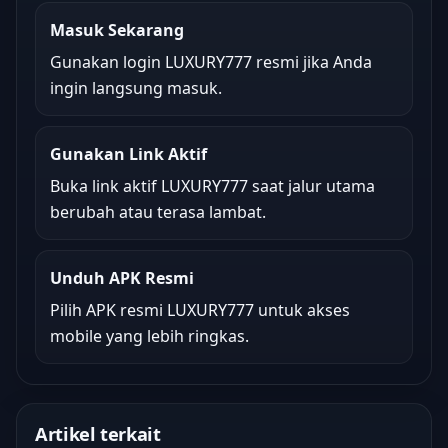
Masuk Sekarang
Gunakan login LUXURY777 resmi jika Anda
ingin langsung masuk.
Gunakan Link Aktif
Buka link aktif LUXURY777 saat jalur utama
berubah atau terasa lambat.
Unduh APK Resmi
Pilih APK resmi LUXURY777 untuk akses
mobile yang lebih ringkas.
Artikel terkait