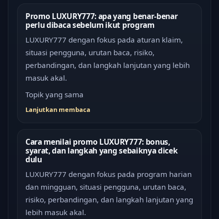
Promo LUXURY777: apa yang benar-benar
perlu dibaca sebelum ikut program
LUXURY777 dengan fokus pada aturan klaim,
situasi pengguna, urutan baca, risiko,
perbandingan, dan langkah lanjutan yang lebih
masuk akal.
Topik yang sama
Lanjutkan membaca
Cara menilai promo LUXURY777: bonus,
syarat, dan langkah yang sebaiknya dicek
dulu
LUXURY777 dengan fokus pada program harian
dan mingguan, situasi pengguna, urutan baca,
risiko, perbandingan, dan langkah lanjutan yang
lebih masuk akal.