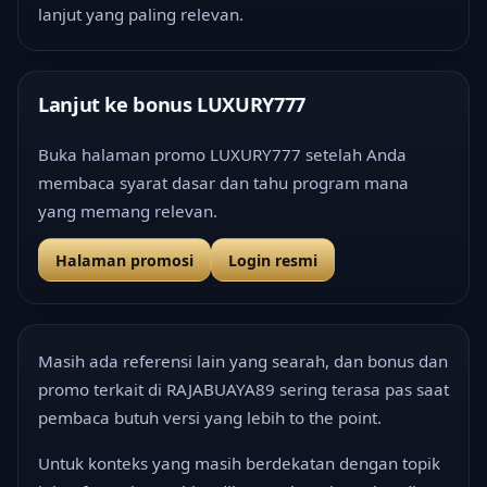
lanjut yang paling relevan.
Lanjut ke bonus LUXURY777
Buka halaman promo LUXURY777 setelah Anda
membaca syarat dasar dan tahu program mana
yang memang relevan.
Halaman promosi
Login resmi
Masih ada referensi lain yang searah, dan
bonus dan
promo terkait di RAJABUAYA89
sering terasa pas saat
pembaca butuh versi yang lebih to the point.
Untuk konteks yang masih berdekatan dengan topik