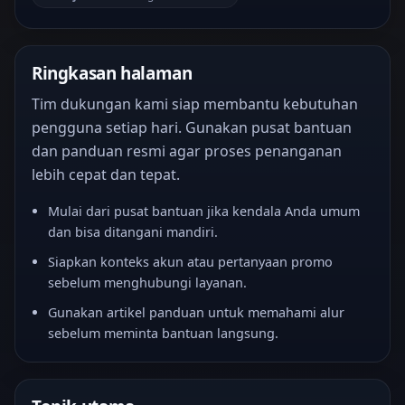
Ringkasan halaman
Tim dukungan kami siap membantu kebutuhan
pengguna setiap hari. Gunakan pusat bantuan
dan panduan resmi agar proses penanganan
lebih cepat dan tepat.
Mulai dari pusat bantuan jika kendala Anda umum
dan bisa ditangani mandiri.
Siapkan konteks akun atau pertanyaan promo
sebelum menghubungi layanan.
Gunakan artikel panduan untuk memahami alur
sebelum meminta bantuan langsung.