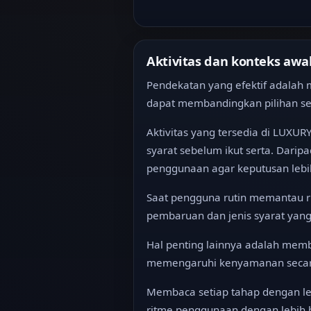
Aktivitas dan konteks awa
Pendekatan yang efektif adalah 
dapat membandingkan pilihan sec
Aktivitas yang tersedia di LUXU
syarat sebelum ikut serta. Darip
penggunaan agar keputusan lebih
Saat pengguna rutin memantau ri
pembaruan dan jenis syarat yang
Hal penting lainnya adalah memb
memengaruhi kenyamanan secar
Membaca setiap tahap dengan leb
ritme penggunaan dengan lebih b