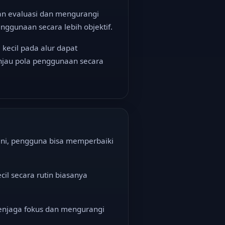
an evaluasi dan mengurangi
ggunaan secara lebih objektif.
kecil pada alur dapat
jau pola penggunaan secara
 ini, pengguna bisa memperbaiki
il secara rutin biasanya
menjaga fokus dan mengurangi