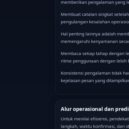
memberikan pengalaman yang lebi
Membuat catatan singkat setelah
pengulangan kesalahan operasio
Hal penting lainnya adalah memb
memengaruhi kenyamanan secara 
Membaca setiap tahap dengan leb
ritme penggunaan dengan lebih b
Konsistensi pengalaman tidak han
kejelasan pesan yang ditampilka
Alur operasional dan predi
Untuk menilai efisiensi, pendeka
langkah, waktu konfirmasi, dan st