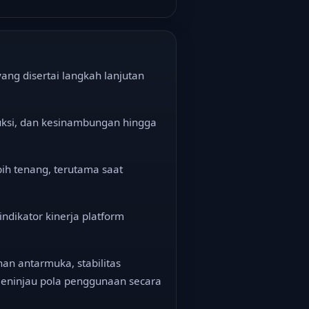
ang disertai langkah lanjutan
ruksi, dan kesinambungan hingga
ih tenang, terutama saat
ndikator kinerja platform
an antarmuka, stabilitas
 meninjau pola penggunaan secara