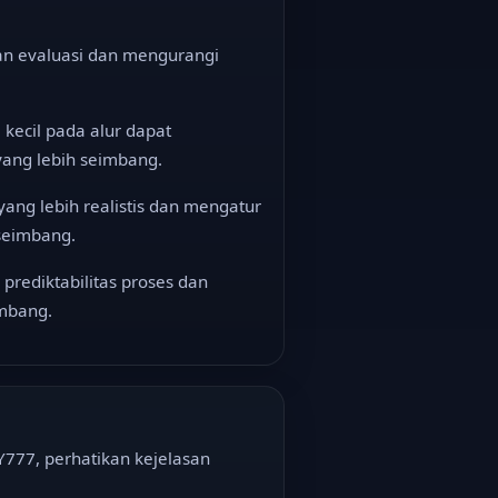
an evaluasi dan mengurangi
kecil pada alur dapat
ang lebih seimbang.
ng lebih realistis dan mengatur
seimbang.
prediktabilitas proses dan
imbang.
Y777, perhatikan kejelasan