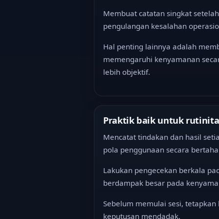
Membuat catatan singkat setelah
pengulangan kesalahan operasion
Hal penting lainnya adalah memb
memengaruhi kenyamanan secara
lebih objektif.
Praktik baik untuk rutini
Mencatat tindakan dan hasil set
pola penggunaan secara bertaha
Lakukan pengecekan berkala pada 
berdampak besar pada kenyama
Sebelum memulai sesi, tetapkan 
keputusan mendadak.