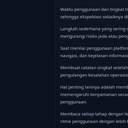
Waktu penggunaan dan tingkat tra
sehingga ekspektasi sebaiknya di
Langkah sederhana yang sering 
mengurangi risiko jeda atau pen
Saat menilai penggunaan platfor
navigasi, dan kejelasan informasi
Membuat catatan singkat setelah
pengulangan kesalahan operasi
Hal penting lainnya adalah memb
memengaruhi kenyamanan secara
penggunaan.
Membaca setiap tahap dengan leb
ritme penggunaan dengan lebih 