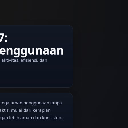
7:
penggunaan
vitas, efisiensi, dan
 pengalaman penggunaan tanpa
tis, mulai dari kerapian
ngan lebih aman dan konsisten.