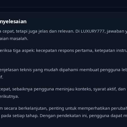
nyelesaian
epat, tetapi juga jelas dan relevan. Di LUXURY777, jawaban y
aian masalah.
periksa tiga aspek: kecepatan respons pertama, ketepatan inst
Penjelasan teknis yang mudah dipahami membuat pengguna leb
f.
at, sebaiknya pengguna meninjau konteks, syarat aktif, dan i
rikutnya.
m secara berkelanjutan, penting untuk memperhatikan perubah
si pada setiap tahap. Dengan pendekatan ini, pengguna dapat