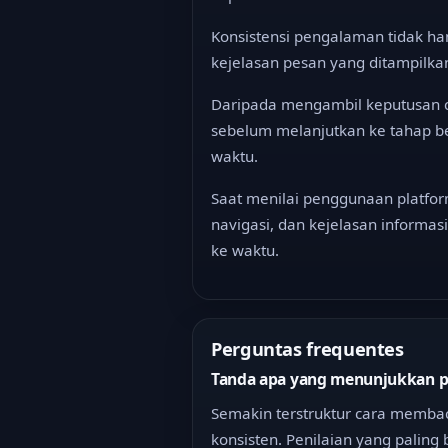
Konsistensi pengalaman tidak han
kejelasan pesan yang ditampilka
Daripada mengambil keputusan cep
sebelum melanjutkan ke tahap be
waktu.
Saat menilai penggunaan platfor
navigasi, dan kejelasan informa
ke waktu.
Perguntas frequentes
Tanda apa yang menunjukkan p
Semakin terstruktur cara memba
konsisten. Penilaian yang palin