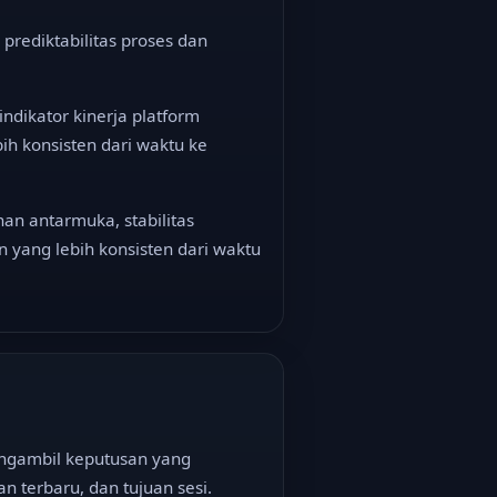
prediktabilitas proses dan
ndikator kinerja platform
h konsisten dari waktu ke
an antarmuka, stabilitas
 yang lebih konsisten dari waktu
ngambil keputusan yang
 terbaru, dan tujuan sesi.