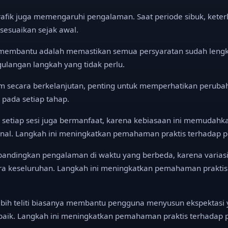
fik juga memengaruhi pengalaman. Saat periode sibuk, keterla
sesuaikan sejak awal.
membantu adalah memastikan semua persyaratan sudah lengk
gulangan langkah yang tidak perlu.
m secara berkelanjutan, penting untuk memperhatikan perubah
 pada setiap tahap.
 setiap sesi juga bermanfaat, karena kebiasaan ini memudahk
onal. Langkah ini meningkatkan pemahaman praktis terhadap
andingkan pengalaman di waktu yang berbeda, karena variasi 
 keseluruhan. Langkah ini meningkatkan pemahaman prakti
ih teliti biasanya membantu pengguna menyusun ekspektasi ya
baik. Langkah ini meningkatkan pemahaman praktis terhada