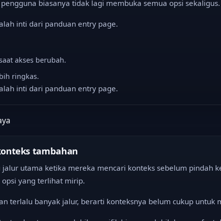
i, pengguna biasanya tidak lagi membuka semua opsi sekaligus.
ah inti dari panduan entry page.
 saat akses berubah.
bih ringkas.
ah inti dari panduan entry page.
aya
konteks tambahan
 jalur utama ketika mereka mencari konteks sebelum pindah k
psi yang terlihat mirip.
terlalu banyak jalur, berarti konteksnya belum cukup untuk m