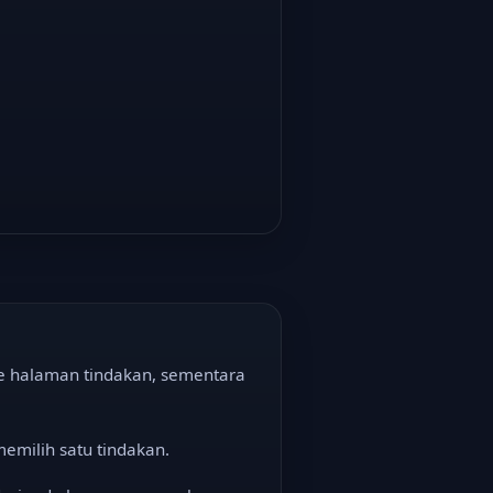
e halaman tindakan, sementara
emilih satu tindakan.