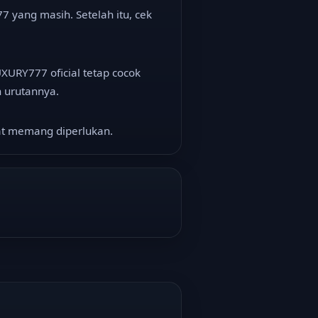
 yang masih. Setelah itu, cek
XURY777 oficial tetap cocok
 urutannya.
aat memang diperlukan.