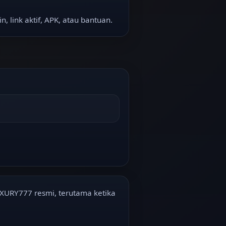
link aktif, APK, atau bantuan.
UXURY777 resmi, terutama ketika