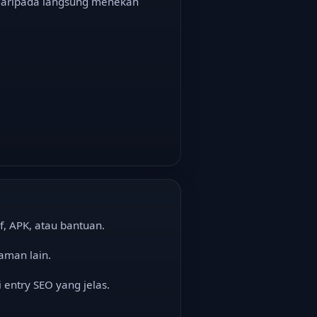
at daripada langsung menekan
f, APK, atau bantuan.
aman lain.
 entry SEO yang jelas.