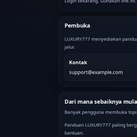
Login sekarang. Gunakan link ini.
Pembuka
LUXURY777 menyediakan panduan 
jalur.
Kontak
support@example.com
Dari mana sebaiknya mu
Banyak pengguna membuka topik i
Panduan LUXURY777 paling bergun
bantuan.