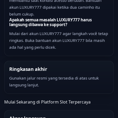
membantu saat kondisi acesso berubah. Bantuan
akun LUXURY777 dipakai ketika dua caminho itu
belum cukup.
Apakah semua masalah LUXURY777 harus
langsung dibawa ke support?
Mulai dari akun LUXURY777 agar langkah você tetap
ringkas. Buka bantuan akun LUXURY777 bila masih
ada hal yang perlu dicek.
Ringkasan akhir
Gunakan jalur resmi yang tersedia di atas untuk
langsung lanjut.
Mulai Sekarang di Platform Slot Terpercaya