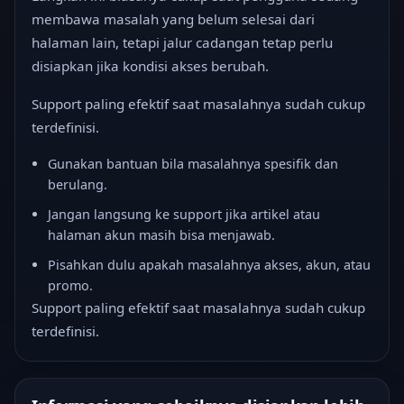
membawa masalah yang belum selesai dari
halaman lain, tetapi jalur cadangan tetap perlu
disiapkan jika kondisi akses berubah.
Support paling efektif saat masalahnya sudah cukup
terdefinisi.
Gunakan bantuan bila masalahnya spesifik dan
berulang.
Jangan langsung ke support jika artikel atau
halaman akun masih bisa menjawab.
Pisahkan dulu apakah masalahnya akses, akun, atau
promo.
Support paling efektif saat masalahnya sudah cukup
terdefinisi.