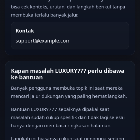
bisa cek konteks, urutan, dan langkah berikut tanpa
membuka terlalu banyak jalur.
Kontak
support@example.com
Kapan masalah LUXURY777 perlu dibawa
ke bantuan
Banyak pengguna membuka topik ini saat mereka
mencari jalur dukungan yang paling hemat langkah.
Bantuan LUXURY777 sebaiknya dipakai saat
masalah sudah cukup spesifik dan tidak lagi selesai
hanya dengan membaca ringkasan halaman.
Langkah ini biasanya cukup saat pengguna sedang