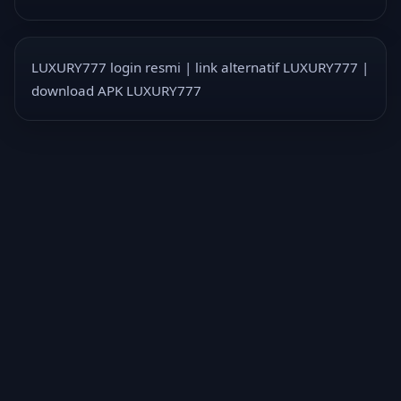
LUXURY777 login resmi
|
link alternatif LUXURY777
|
download APK LUXURY777