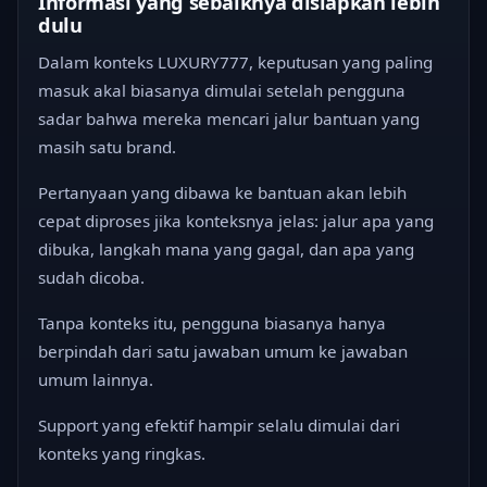
Informasi yang sebaiknya disiapkan lebih
dulu
Dalam konteks LUXURY777, keputusan yang paling
masuk akal biasanya dimulai setelah pengguna
sadar bahwa mereka mencari jalur bantuan yang
masih satu brand.
Pertanyaan yang dibawa ke bantuan akan lebih
cepat diproses jika konteksnya jelas: jalur apa yang
dibuka, langkah mana yang gagal, dan apa yang
sudah dicoba.
Tanpa konteks itu, pengguna biasanya hanya
berpindah dari satu jawaban umum ke jawaban
umum lainnya.
Support yang efektif hampir selalu dimulai dari
konteks yang ringkas.