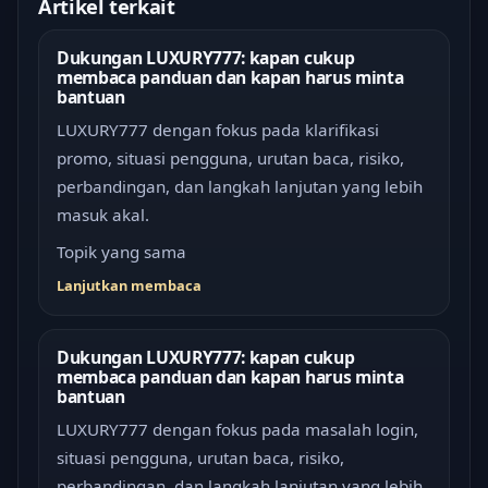
Artikel terkait
Dukungan LUXURY777: kapan cukup
membaca panduan dan kapan harus minta
bantuan
LUXURY777 dengan fokus pada klarifikasi
promo, situasi pengguna, urutan baca, risiko,
perbandingan, dan langkah lanjutan yang lebih
masuk akal.
Topik yang sama
Lanjutkan membaca
Dukungan LUXURY777: kapan cukup
membaca panduan dan kapan harus minta
bantuan
LUXURY777 dengan fokus pada masalah login,
situasi pengguna, urutan baca, risiko,
perbandingan, dan langkah lanjutan yang lebih