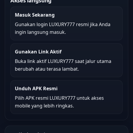
Akses langsung
Masuk Sekarang
Gunakan login LUXURY777 resmi jika Anda
ingin langsung masuk.
Gunakan Link Aktif
Buka link aktif LUXURY777 saat jalur utama
berubah atau terasa lambat.
Unduh APK Resmi
Pilih APK resmi LUXURY777 untuk akses
mobile yang lebih ringkas.