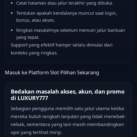
Catat halaman atau jalur terakhir yang dibuka.
Tentukan apakah kendalanya muncul saat login,
bonus, atau akses.
Ringkas masalahnya sebelum mencari jalur bantuan
yang tepat.
Support yang efektif hampir selalu dimulai dari
konteks yang ringkas.
Masuk ke Platform Slot Pilihan Sekarang
Bedakan masalah akses, akun, dan promo
di LUXURY777
Sebagian pengguna memilih satu jalur utama ketika
mereka butuh langkah lanjutan yang tidak menebak-
nebak, sementara yang lain masih membandingkan
opsi yang terlihat mirip.