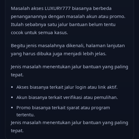
Masalah akses LUXURY777 biasanya berbeda
penanganannya dengan masalah akun atau promo.
Itulah sebabnya satu jalur bantuan belum tentu
cocok untuk semua kasus.
Begitu jenis masalahnya dikenali, halaman lanjutan
yang harus dibuka juga menjadi lebih jelas.
Jenis masalah menentukan jalur bantuan yang paling
tepat.
Akses biasanya terkait jalur login atau link aktif.
Akun biasanya terkait verifikasi atau pemulihan.
Promo biasanya terkait syarat atau program
tertentu.
Jenis masalah menentukan jalur bantuan yang paling
tepat.