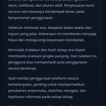
akun, notifikasi, dan aturan aktif. Penyesuaian kecil
secara rutin biasanya berdampak besar pada
kenyamanan penggunaan.
Sebelum memulai sesi, tetapkan batas waktu dan
tujuan yang jelas. Kebiasaan ini membantu menjaga
fokus dan mengurangi keputusan mendadak.
Mencatat tindakan dan hasil setiap sesi dapat
membantu evaluasi jangka panjang. Dari catatan ini,
pengguna bisa memperbaiki pola penggunaan
secara bertahap.
Saat menilai penggunaan platform secara
berkelanjutan, penting untuk memperhatikan
perubahan antarmuka, stabilitas navigasi, dan
kejelasan informasi pada setiap tahap.