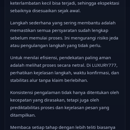
keterlambatan kecil bisa terjadi, sehingga ekspektasi
sebaiknya disesuaikan sejak awal.
Langkah sederhana yang sering membantu adalah
memastikan semua persyaratan sudah lengkap
sebelum memulai proses. Ini mengurangi risiko jeda
atau pengulangan langkah yang tidak perlu.
Untuk menilai efisiensi, pendekatan paling aman
adalah melihat proses secara netral. Di LUXURY777,
perhatikan kejelasan langkah, waktu konfirmasi, dan
stabilitas alur tanpa klaim berlebihan.
Konsistensi pengalaman tidak hanya ditentukan oleh
kecepatan yang dirasakan, tetapi juga oleh
prediktabilitas proses dan kejelasan pesan yang
ditampilkan.
Membaca setiap tahap dengan lebih teliti biasanya