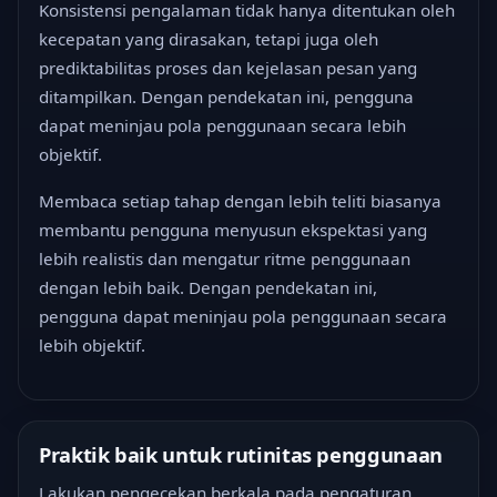
Konsistensi pengalaman tidak hanya ditentukan oleh
kecepatan yang dirasakan, tetapi juga oleh
prediktabilitas proses dan kejelasan pesan yang
ditampilkan. Dengan pendekatan ini, pengguna
dapat meninjau pola penggunaan secara lebih
objektif.
Membaca setiap tahap dengan lebih teliti biasanya
membantu pengguna menyusun ekspektasi yang
lebih realistis dan mengatur ritme penggunaan
dengan lebih baik. Dengan pendekatan ini,
pengguna dapat meninjau pola penggunaan secara
lebih objektif.
Praktik baik untuk rutinitas penggunaan
Lakukan pengecekan berkala pada pengaturan