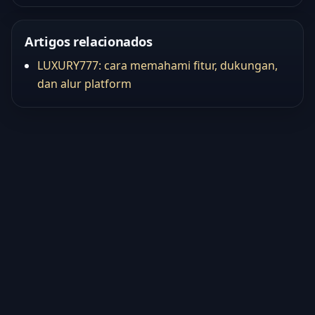
Artigos relacionados
LUXURY777: cara memahami fitur, dukungan,
dan alur platform