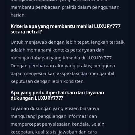
membantu pembacaan praktis dalam penggunaan
harian.
Kriteria apa yang membantu menilai LUXURY777
secara netral?
Untuk menjawab dengan lebih tepat, langkah terbaik
adalah memahami konteks pertanyaan dan
meninjau tahapan yang tersedia di LUXURY777.
Dengan pembacaan alur yang praktis, pengguna
dapat menyesuaikan ekspektasi dan mengambil
keputusan dengan lebih konsisten.
Apa yang perlu diperhatikan dari layanan
dukungan LUXURY777?
Layanan dukungan yang efisien biasanya
mengurangi pengulangan informasi dan
mempercepat penyelesaian kendala. Selain
kecepatan, kualitas isi jawaban dan cara