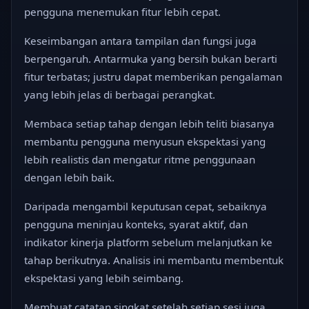
pengguna menemukan fitur lebih cepat.
Keseimbangan antara tampilan dan fungsi juga
berpengaruh. Antarmuka yang bersih bukan berarti
fitur terbatas; justru dapat memberikan pengalaman
yang lebih jelas di berbagai perangkat.
Membaca setiap tahap dengan lebih teliti biasanya
membantu pengguna menyusun ekspektasi yang
lebih realistis dan mengatur ritme penggunaan
dengan lebih baik.
Daripada mengambil keputusan cepat, sebaiknya
pengguna meninjau konteks, syarat aktif, dan
indikator kinerja platform sebelum melanjutkan ke
tahap berikutnya. Analisis ini membantu membentuk
ekspektasi yang lebih seimbang.
Membuat catatan singkat setelah setiap sesi juga