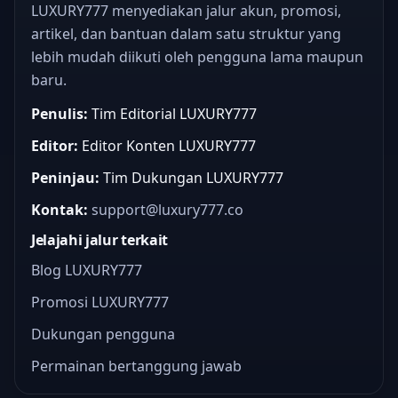
LUXURY777 menyediakan jalur akun, promosi,
artikel, dan bantuan dalam satu struktur yang
lebih mudah diikuti oleh pengguna lama maupun
baru.
Penulis:
Tim Editorial LUXURY777
Editor:
Editor Konten LUXURY777
Peninjau:
Tim Dukungan LUXURY777
Kontak:
support@luxury777.co
Jelajahi jalur terkait
Blog LUXURY777
Promosi LUXURY777
Dukungan pengguna
Permainan bertanggung jawab