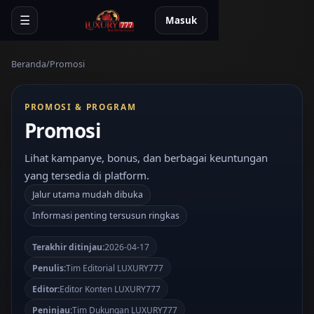
☰
Masuk
Beranda
Promosi
PROMOSI & PROGRAM
Promosi
Lihat kampanye, bonus, dan berbagai keuntungan
yang tersedia di platform.
Jalur utama mudah dibuka
Informasi penting tersusun ringkas
Terakhir ditinjau:
2026-04-17
Penulis:
Tim Editorial LUXURY777
Editor:
Editor Konten LUXURY777
Peninjau:
Tim Dukungan LUXURY777