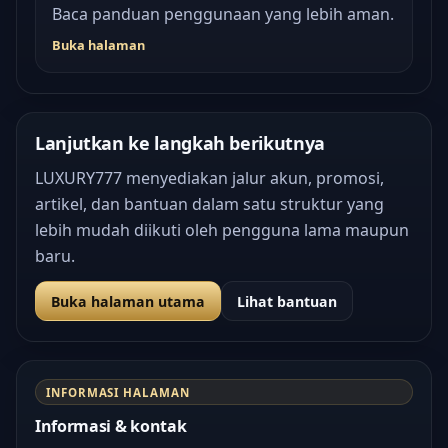
Baca panduan penggunaan yang lebih aman.
Buka halaman
Lanjutkan ke langkah berikutnya
LUXURY777 menyediakan jalur akun, promosi,
artikel, dan bantuan dalam satu struktur yang
lebih mudah diikuti oleh pengguna lama maupun
baru.
Buka halaman utama
Lihat bantuan
INFORMASI HALAMAN
Informasi & kontak