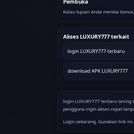
Pembuka
Kalau tujuan Anda menilai bonus
Akses LUXURY777 terkait
login LUXURY777 terbaru
download APK LUXURY777
login LUXURY777 terbaru sering 
pengguna ingin akses cepat tan
Login sekarang. Gunakan link ini.