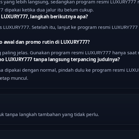
 yang lebih langsung, sedangkan program resmi LUXURY777 m
dipakai ketika dua jalur itu belum cukup.
 LUXURY777, langkah berikutnya apa?
s LUXURY777. Setelah itu, lanjut ke program resmi LUXURY777
awal dan promo rutin di LUXURY777?
ng paling jelas. Gunakan program resmi LUXURY777 hanya saat
 LUXURY777 tanpa langsung terpancing judulnya?
a dipakai dengan normal, pindah dulu ke program resmi LUXUR
etap muncul.
asuk tanpa langkah tambahan yang tidak perlu.