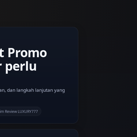
t Promo
 perlu
an, dan langkah lanjutan yang
im Review LUXURY777