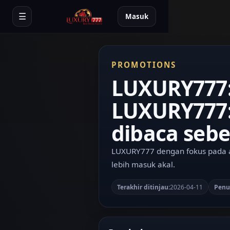
☰
Masuk
PROMOTIONS
LUXURY777
LUXURY777:
dibaca seb
LUXURY777 dengan fokus pada atu
lebih masuk akal.
Terakhir ditinjau:
2026-04-11
Penul