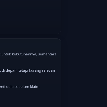
ok untuk kebutuhannya, sementara
i depan, tetapi kurang relevan
enti dulu sebelum klaim.