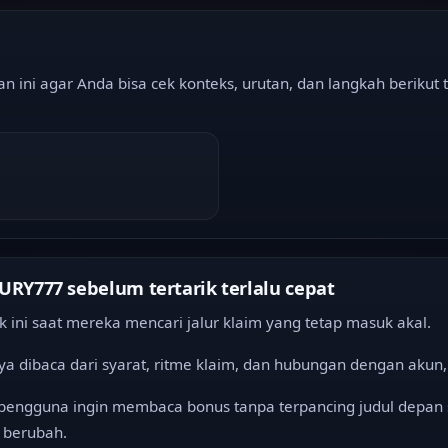
ini agar Anda bisa cek konteks, urutan, dan langkah berikut
Y777 sebelum tertarik terlalu cepat
ni saat mereka mencari jalur klaim yang tetap masuk akal.
 dibaca dari syarat, ritme klaim, dan hubungan dengan akun, 
 pengguna ingin membaca bonus tanpa terpancing judul depan sa
s berubah.