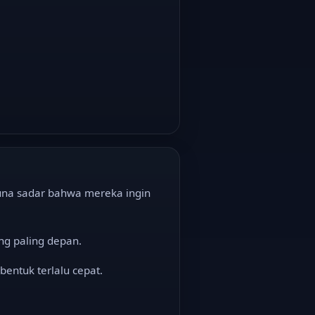
una sadar bahwa mereka ingin
ng paling depan.
entuk terlalu cepat.