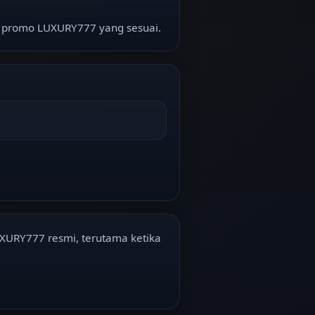
an promo LUXURY777 yang sesuai.
UXURY777 resmi, terutama ketika