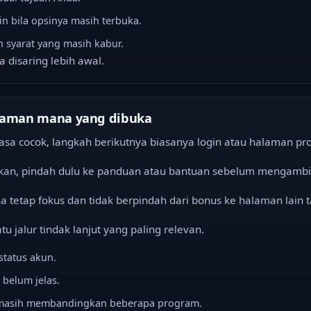
 bila opsinya masih terbuka.
h syarat yang masih kabur.
 disaring lebih awal.
halaman mana yang dibuka
sa cocok, langkah berikutnya biasanya login atau halaman pr
an, pindah dulu ke panduan atau bantuan sebelum mengambil 
 tetap fokus dan tidak berpindah dari bonus ke halaman lain t
u jalur tindak lanjut yang paling relevan.
status akun.
 belum jelas.
 masih membandingkan beberapa program.