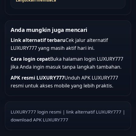
Lanjutkan membaca
Anda mungkin juga mencari
Link alternatif terbaru
Cek jalur alternatif
LUXURY777 yang masih aktif hari ini.
Cara login cepat
Buka halaman login LUXURY777
jika Anda ingin masuk tanpa langkah tambahan.
APK resmi LUXURY777
Unduh APK LUXURY777
resmi untuk akses mobile yang lebih praktis.
LUXURY777 login resmi
|
link alternatif LUXURY777
|
download APK LUXURY777