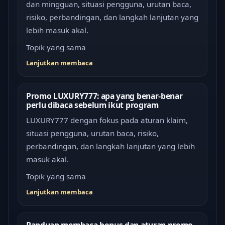
dan mingguan, situasi pengguna, urutan baca,
risiko, perbandingan, dan langkah lanjutan yang
lebih masuk akal.
Topik yang sama
Lanjutkan membaca
Promo LUXURY777: apa yang benar-benar
perlu dibaca sebelum ikut program
LUXURY777 dengan fokus pada aturan klaim,
situasi pengguna, urutan baca, risiko,
perbandingan, dan langkah lanjutan yang lebih
masuk akal.
Topik yang sama
Lanjutkan membaca