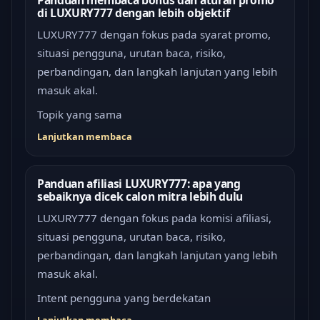
Panduan membaca bonus dan aturan promo
di LUXURY777 dengan lebih objektif
LUXURY777 dengan fokus pada syarat promo,
situasi pengguna, urutan baca, risiko,
perbandingan, dan langkah lanjutan yang lebih
masuk akal.
Topik yang sama
Lanjutkan membaca
Panduan afiliasi LUXURY777: apa yang
sebaiknya dicek calon mitra lebih dulu
LUXURY777 dengan fokus pada komisi afiliasi,
situasi pengguna, urutan baca, risiko,
perbandingan, dan langkah lanjutan yang lebih
masuk akal.
Intent pengguna yang berdekatan