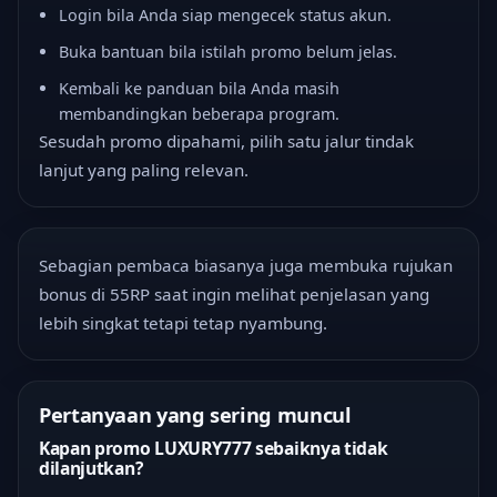
Login bila Anda siap mengecek status akun.
Buka bantuan bila istilah promo belum jelas.
Kembali ke panduan bila Anda masih
membandingkan beberapa program.
Sesudah promo dipahami, pilih satu jalur tindak
lanjut yang paling relevan.
Sebagian pembaca biasanya juga membuka
rujukan
bonus di 55RP
saat ingin melihat penjelasan yang
lebih singkat tetapi tetap nyambung.
Pertanyaan yang sering muncul
Kapan promo LUXURY777 sebaiknya tidak
dilanjutkan?