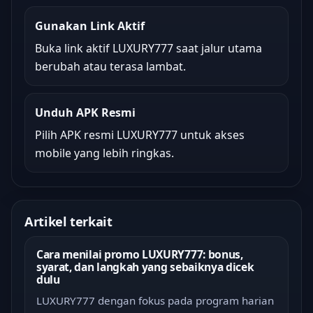
Gunakan Link Aktif
Buka link aktif LUXURY777 saat jalur utama
berubah atau terasa lambat.
Unduh APK Resmi
Pilih APK resmi LUXURY777 untuk akses
mobile yang lebih ringkas.
Artikel terkait
Cara menilai promo LUXURY777: bonus,
syarat, dan langkah yang sebaiknya dicek
dulu
LUXURY777 dengan fokus pada program harian