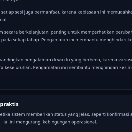
 setiap sesi juga bermanfaat, karena kebiasaan ini memudahk
nal.
m secara berkelanjutan, penting untuk memperhatikan perubah
si pada setiap tahap. Pengamatan ini membantu menghindari ke
andingkan pengalaman di waktu yang berbeda, karena variasi 
 keseluruhan. Pengamatan ini membantu menghindari kesimpu
praktis
tika sistem memberikan status yang jelas, seperti konfirmasi 
i. Hal ini mengurangi kebingungan operasional.