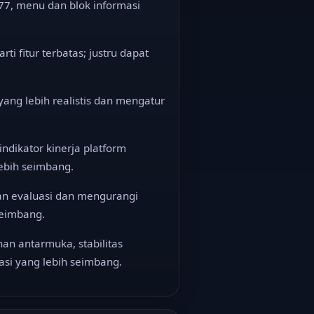
7, menu dan blok informasi
 fitur terbatas; justru dapat
ng lebih realistis dan mengatur
ndikator kinerja platform
ebih seimbang.
an evaluasi dan mengurangi
seimbang.
an antarmuka, stabilitas
asi yang lebih seimbang.