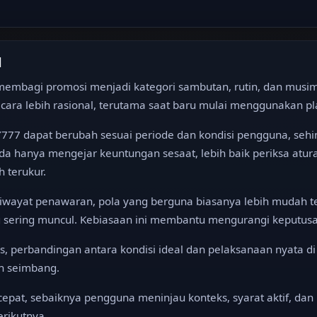
l
membagi promosi menjadi kategori sambutan, rutin, dan musi
ara lebih rasional, terutama saat baru mulai menggunakan pl
RY777 dapat berubah sesuai periode dan kondisi pengguna, se
ada hanya mengejar keuntungan sesaat, lebih baik periksa atur
 terukur.
wayat penawaran, pola yang berguna biasanya lebih mudah terl
 sering muncul. Kebiasaan ini membantu mengurangi keputusan
tas, perbandingan antara kondisi ideal dan pelaksanaan nyat
h seimbang.
at, sebaiknya pengguna meninjau konteks, syarat aktif, dan i
rikutnya.