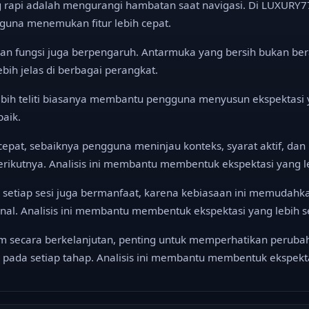
 rapi adalah mengurangi hambatan saat navigasi. Di LUXURY77
guna menemukan fitur lebih cepat.
 fungsi juga berpengaruh. Antarmuka yang bersih bukan berarti
h jelas di berbagai perangkat.
ih teliti biasanya membantu pengguna menyusun ekspektasi ya
aik.
at, sebaiknya pengguna meninjau konteks, syarat aktif, dan i
rikutnya. Analisis ini membantu membentuk ekspektasi yang l
 setiap sesi juga bermanfaat, karena kebiasaan ini memudahk
al. Analisis ini membantu membentuk ekspektasi yang lebih 
m secara berkelanjutan, penting untuk memperhatikan perubah
i pada setiap tahap. Analisis ini membantu membentuk ekspekt