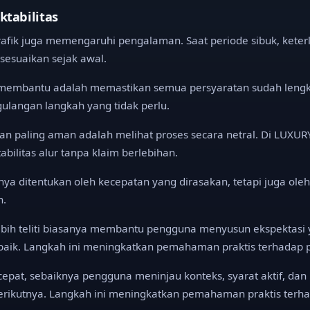
ktabilitas
fik juga memengaruhi pengalaman. Saat periode sibuk, keterla
sesuaikan sejak awal.
membantu adalah memastikan semua persyaratan sudah lengk
gulangan langkah yang tidak perlu.
tan paling aman adalah melihat proses secara netral. Di LUXUR
abilitas alur tanpa klaim berlebihan.
ya ditentukan oleh kecepatan yang dirasakan, tetapi juga oleh 
n.
ih teliti biasanya membantu pengguna menyusun ekspektasi ya
baik. Langkah ini meningkatkan pemahaman praktis terhada
at, sebaiknya pengguna meninjau konteks, syarat aktif, dan i
erikutnya. Langkah ini meningkatkan pemahaman praktis ter