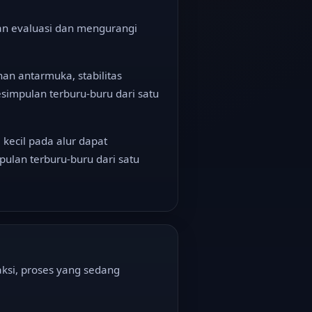
an evaluasi dan mengurangi
an antarmuka, stabilitas
simpulan terburu-buru dari satu
kecil pada alur dapat
lan terburu-buru dari satu
aksi, proses yang sedang