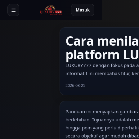
☰
Masuk
Cara menila
platform L
LUXURY777 dengan fokus pada akt
informatif ini membahas fitur, k
2026-03-25
Panduan ini menyajikan gambara
berlebihan. Tujuannya adalah me
hingga poin yang perlu diperhat
secara objektif agar mudah diba