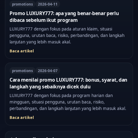
promotions
2026-04-11
Promo LUXURY777: apa yang benar-benar perlu
dibaca sebelum ikut program
LUXURY777 dengan fokus pada aturan klaim, situasi
pengguna, urutan baca, risiko, perbandingan, dan langkah
lanjutan yang lebih masuk akal.
Baca artikel
promotions
2026-04-07
Cara menilai promo LUXURY777: bonus, syarat, dan
langkah yang sebaiknya dicek dulu
LUXURY777 dengan fokus pada program harian dan
mingguan, situasi pengguna, urutan baca, risiko,
perbandingan, dan langkah lanjutan yang lebih masuk akal.
Baca artikel