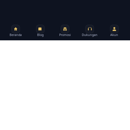
Beranda
Blog
Promosi
Dukungan
Akun
LUXURY777
Tentang situs
LUXURY777 menyediakan jalur akun, promosi,
artikel, dan bantuan dalam satu struktur yang lebih
mudah diikuti oleh pengguna lama maupun baru.
Tim Editorial LUXURY777
Terakhir ditinjau 2026-04-17
Dukungan pengguna
Navigasi